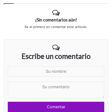
¡Sin comentarios aún!
Se el primero en comentar este artículo.
Escribe un comentario
S
u
n
S
o
u
m
c
b
o
r
m
e
e