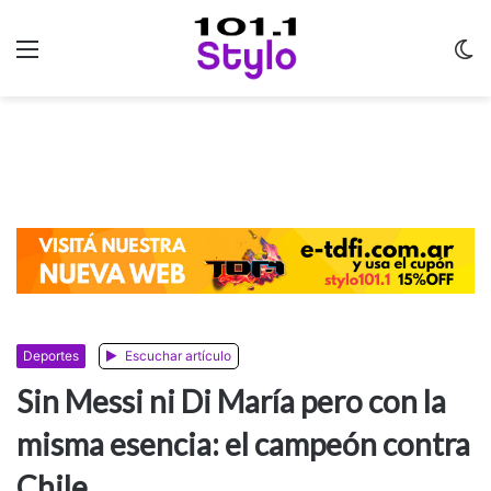
Menu
C
m
Deportes
Escuchar artículo
Sin Messi ni Di María pero con la
misma esencia: el campeón contra
Chile