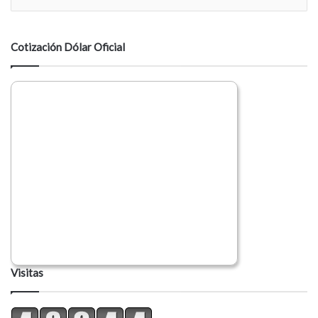
n
t
a
Cotización Dólar Oficial
r
i
o
Visitas