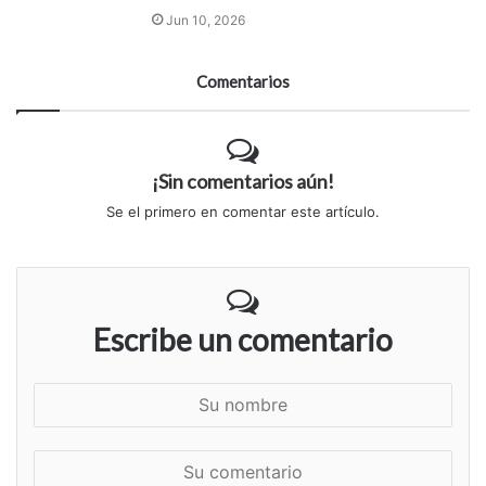
Jun 10, 2026
Comentarios
¡Sin comentarios aún!
Se el primero en comentar este artículo.
Escribe un comentario
S
u
n
S
o
u
m