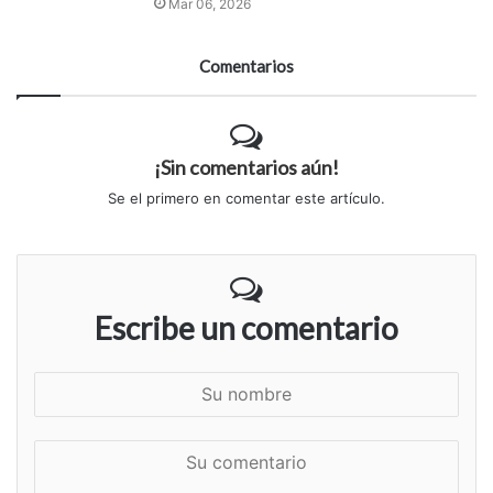
Mar 06, 2026
Comentarios
¡Sin comentarios aún!
Se el primero en comentar este artículo.
Escribe un comentario
S
u
n
S
o
u
m