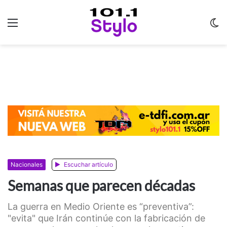
Menu
C
m
Nacionales
Escuchar artículo
Semanas que parecen décadas
La guerra en Medio Oriente es “preventiva”:
"evita" que Irán continúe con la fabricación de