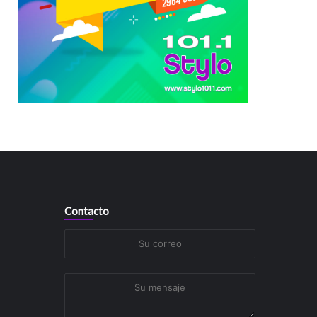
Contacto
Su
correo
Su
mensaje