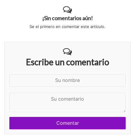
¡Sin comentarios aún!
Se el primero en comentar este artículo.
Escribe un comentario
S
u
n
S
o
u
m
c
b
o
r
m
e
e
n