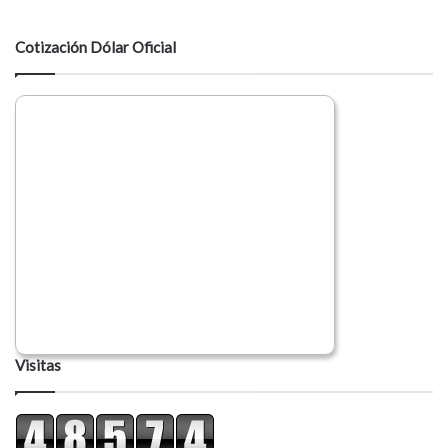
t
a
Cotización Dólar Oficial
r
i
o
Visitas