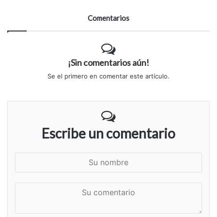
Comentarios
¡Sin comentarios aún!
Se el primero en comentar este artículo.
Escribe un comentario
S
u
n
S
o
u
m
c
b