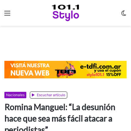
Menu
C
m
Nacionales
Escuchar artículo
Romina Manguel: “La desunión
hace que sea más fácil atacar a
periodistas”