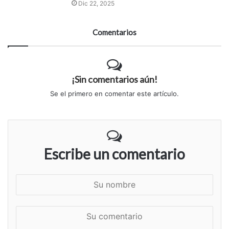
Dic 22, 2025
Comentarios
¡Sin comentarios aún!
Se el primero en comentar este artículo.
Escribe un comentario
S
u
n
S
o
u
m