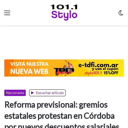
Menu
C
m
Nacionales
Escuchar artículo
Reforma previsional: gremios
estatales protestan en Córdoba
por nuevos descuentos salariales