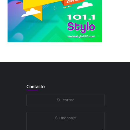
Contacto
Su
correo
Su
mensaje