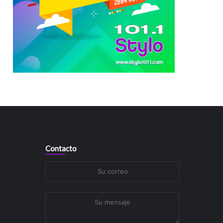
Contacto
Su
correo
Su
mensaje