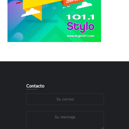
Contacto
Su
correo
Su
mensaje