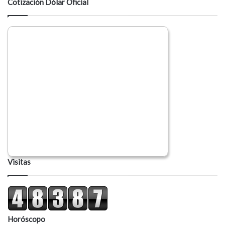
Cotización Dólar Oficial
r
i
o
Visitas
Horóscopo