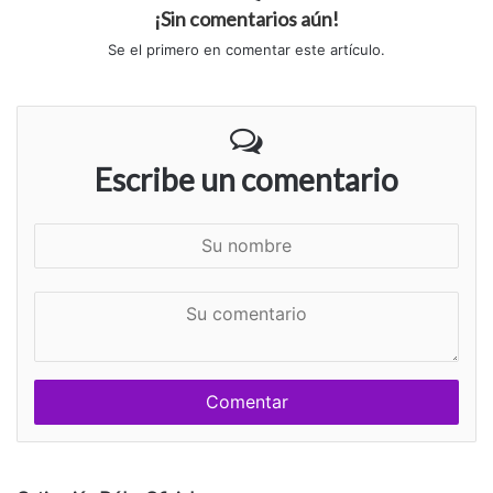
¡Sin comentarios aún!
Se el primero en comentar este artículo.
Escribe un comentario
S
u
n
S
o
u
m
c
b
o
r
m
e
e
n
t
a