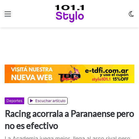
Menu
C
m
Deportes
Escuchar artículo
Racing acorrala a Paranaense pero
no es efectivo
La Academia juega mejor, llega al arco rival pero