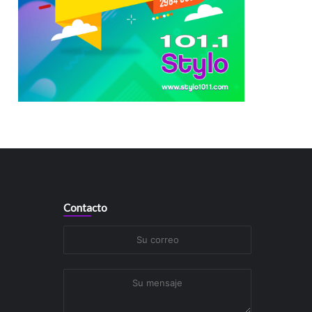
Contacto
Su
correo
Su
mensaje