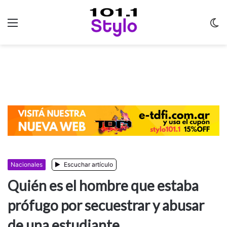
Menu
C
m
Nacionales
Escuchar artículo
Quién es el hombre que estaba
prófugo por secuestrar y abusar
de una estudiante