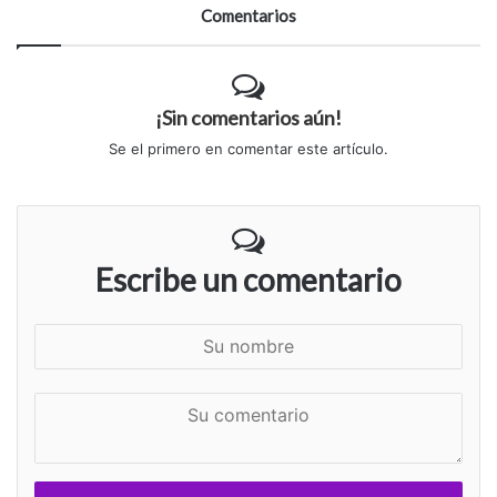
Comentarios
¡Sin comentarios aún!
Se el primero en comentar este artículo.
Escribe un comentario
S
u
n
S
o
u
m
c
b
o
r