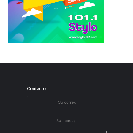
Contacto
Su
correo
Su
mensaje