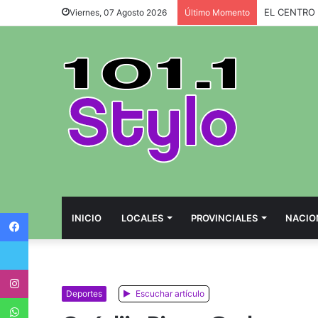
SENADORES 
Viernes, 07 Agosto 2026
Último Momento
Facebook
INICIO
LOCALES
PROVINCIALES
NACIO
Twitter
Instagram
Deportes
Escuchar artículo
WhatsApp