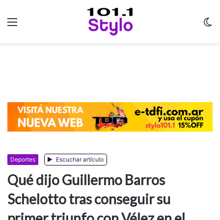
Menu
C
m
Deportes
Escuchar artículo
Qué dijo Guillermo Barros
Schelotto tras conseguir su
primer triunfo con Vélez en el