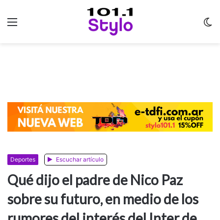
Menu
C
m
Deportes
Escuchar artículo
Qué dijo el padre de Nico Paz
sobre su futuro, en medio de los
rumores del interés del Inter de