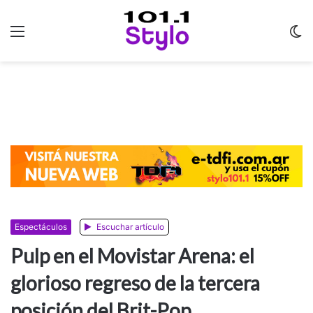
Menu
C
m
Espectáculos
Escuchar artículo
Pulp en el Movistar Arena: el
glorioso regreso de la tercera
posición del Brit-Pop