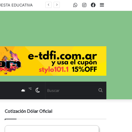
WhatsApp
Twitter
Instagram
Facebook
Sidebar
UESTA EDUCATIVA
℃
Cambiar
Buscar
modo
Cotización Dólar Oficial