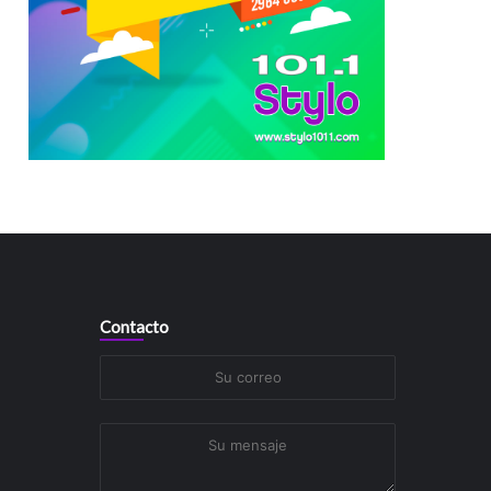
Contacto
Su
correo
Su
mensaje