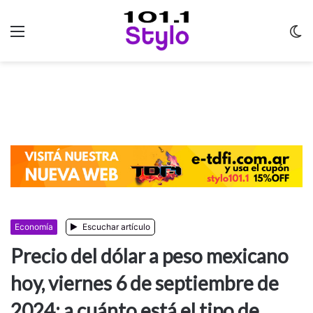
Menu
C
m
Economía
Escuchar artículo
Precio del dólar a peso mexicano
hoy, viernes 6 de septiembre de
2024: a cuánto está el tipo de