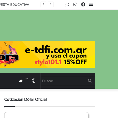
WhatsApp
Twitter
Instagram
Facebook
Sidebar
UESTA EDUCATIVA
℃
Cambiar
Buscar
modo
Cotización Dólar Oficial