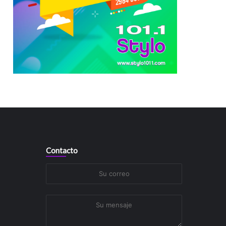
Contacto
Su
correo
Su
mensaje