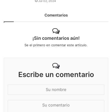
Jul 02, 2024
Comentarios
¡Sin comentarios aún!
Se el primero en comentar este artículo.
Escribe un comentario
S
u
n
S
o
u
m