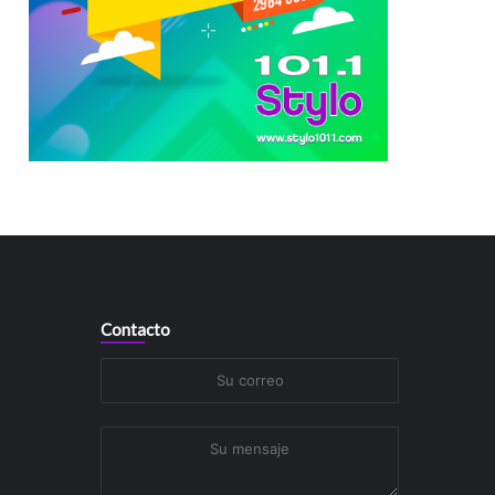
Contacto
Su
correo
Su
mensaje