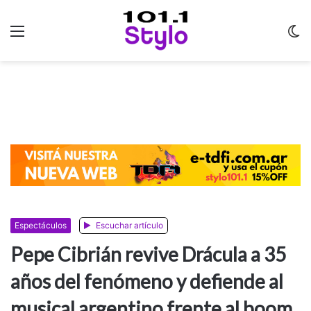
Menu
C
m
Espectáculos
Escuchar artículo
Pepe Cibrián revive Drácula a 35
años del fenómeno y defiende al
musical argentino frente al boom