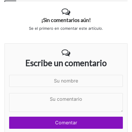
¡Sin comentarios aún!
Se el primero en comentar este artículo.
Escribe un comentario
S
u
n
S
o
u
m
c
b
o
r
m
e
e