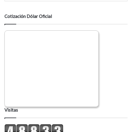
n
t
a
Cotización Dólar Oficial
r
i
o
Visitas