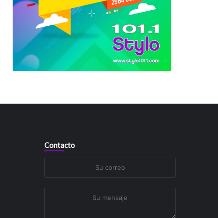
Contacto
Su
correo
Su
mensaje