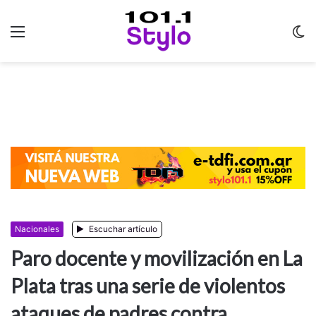
Menu
C
m
Nacionales
Escuchar artículo
Paro docente y movilización en La
Plata tras una serie de violentos
ataques de padres contra