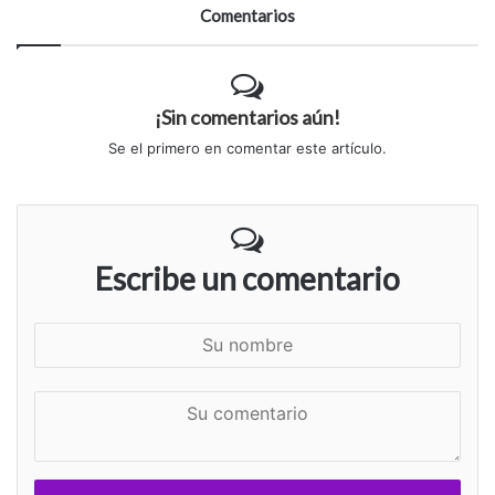
Comentarios
¡Sin comentarios aún!
Se el primero en comentar este artículo.
Escribe un comentario
S
u
n
S
o
u
m
c
b
o
r