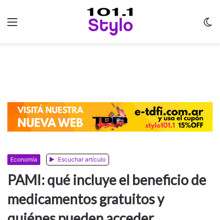
Menu
C
m
Economía
Escuchar artículo
PAMI: qué incluye el beneficio de
medicamentos gratuitos y
quiénes pueden acceder