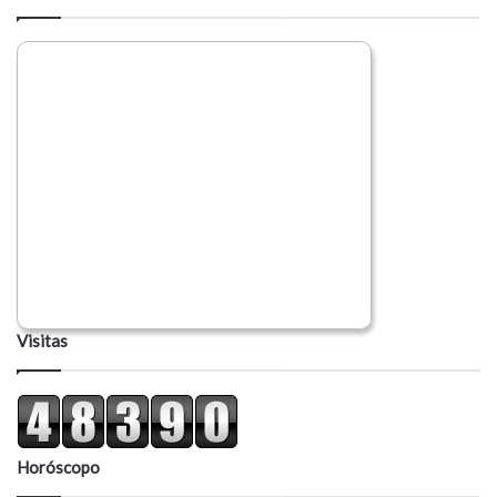
r
i
o
Visitas
Horóscopo