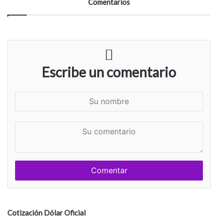
Comentarios
Escribe un comentario
S
u
n
S
o
u
m
c
b
o
r
m
e
e
n
t
a
Cotización Dólar Oficial