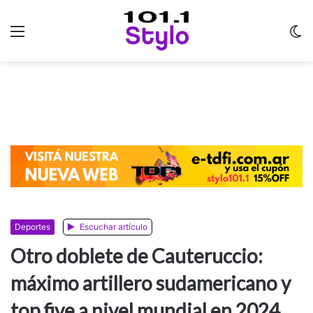
Menu
C
m
Deportes
Escuchar artículo
Otro doblete de Cauteruccio:
máximo artillero sudamericano y
top five a nivel mundial en 2024