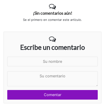
¡Sin comentarios aún!
Se el primero en comentar este artículo.
Escribe un comentario
S
u
n
S
o
u
m
c
b
o
r
m
e
e
n