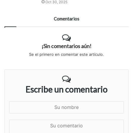
Oct 30, 2025
Comentarios
¡Sin comentarios aún!
Se el primero en comentar este artículo.
Escribe un comentario
S
u
n
S
o
u
m