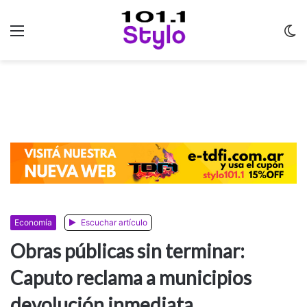
Menu
C
m
Economía
Escuchar artículo
Obras públicas sin terminar:
Caputo reclama a municipios
devolución inmediata