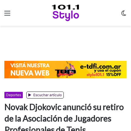
Menu
C
m
Deportes
Escuchar artículo
Novak Djokovic anunció su retiro
de la Asociación de Jugadores
Profesionales de Tenis