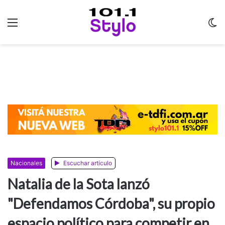
Menu
C
m
Nacionales
Escuchar artículo
Natalia de la Sota lanzó
"Defendamos Córdoba", su propio
espacio político para competir en