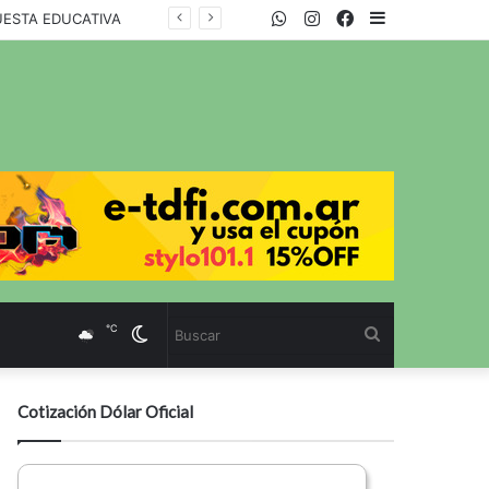
WhatsApp
Twitter
Instagram
Facebook
Sidebar
UESTA EDUCATIVA
℃
Cambiar
Buscar
modo
Cotización Dólar Oficial