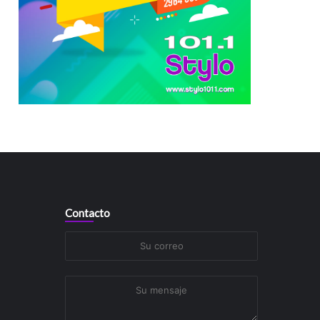
Contacto
Su
correo
Su
mensaje