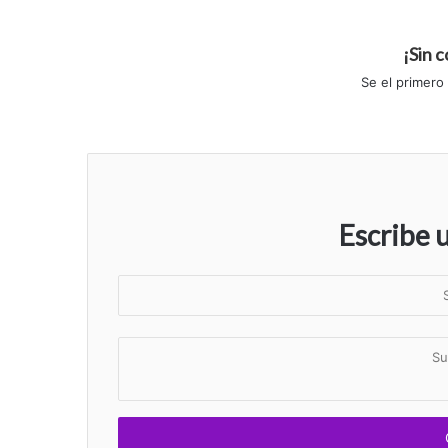
¡Sin 
Se el primero
Escribe 
S
u
n
S
o
u
m
c
b
o
r
m
e