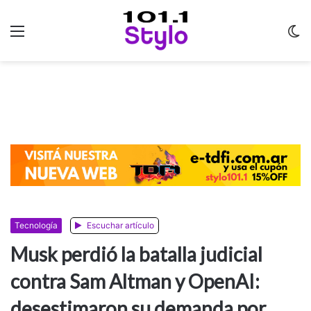
Menu
C
m
Tecnología
Escuchar artículo
Musk perdió la batalla judicial
contra Sam Altman y OpenAI:
desestimaron su demanda por