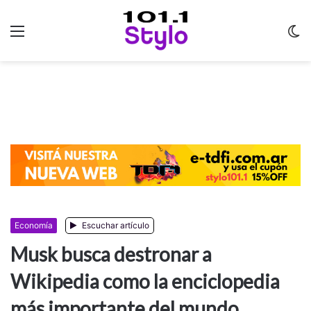
Menu
C
m
Economía
Escuchar artículo
Musk busca destronar a
Wikipedia como la enciclopedia
más importante del mundo