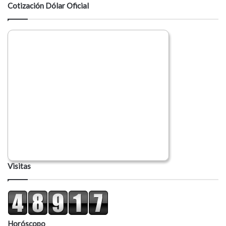
a
Cotización Dólar Oficial
r
i
o
Visitas
Horóscopo