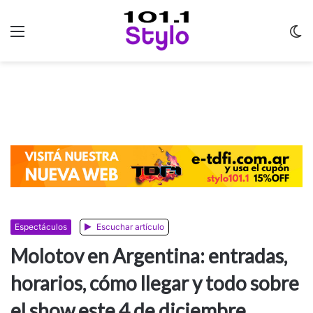
Menu
C
m
Espectáculos
Escuchar artículo
Molotov en Argentina: entradas,
horarios, cómo llegar y todo sobre
el show este 4 de diciembre