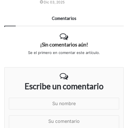
Dic 03, 2025
Comentarios
¡Sin comentarios aún!
Se el primero en comentar este artículo.
Escribe un comentario
S
u
n
S
o
u
m