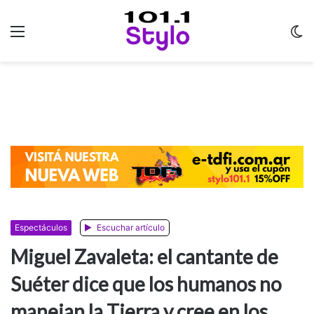
Menu
C
m
Espectáculos
Escuchar artículo
Miguel Zavaleta: el cantante de
Suéter dice que los humanos no
manejan la Tierra y cree en los