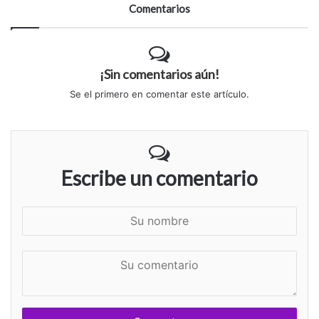
Comentarios
¡Sin comentarios aún!
Se el primero en comentar este artículo.
Escribe un comentario
S
u
n
S
o
u
m
c
b
o
r
m
e