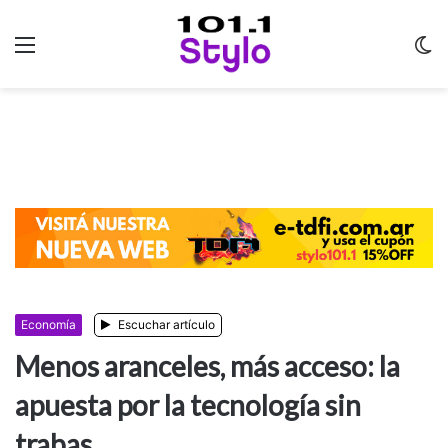
Menu
C
m
Economía
Escuchar artículo
Menos aranceles, más acceso: la
apuesta por la tecnología sin
trabas