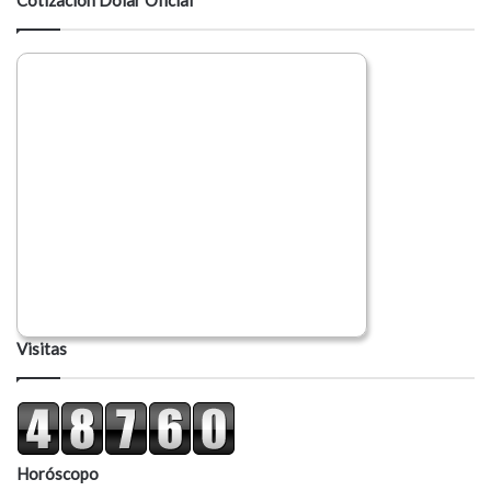
r
i
o
Visitas
Horóscopo