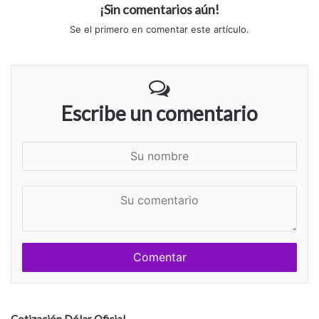
¡Sin comentarios aún!
Se el primero en comentar este artículo.
Escribe un comentario
S
u
n
S
o
u
m
c
b
o
r
m
e
e
n
t
a
Cotización Dólar Oficial