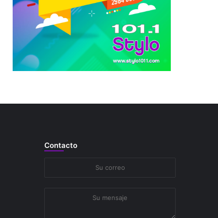
Contacto
Su
correo
Su
mensaje