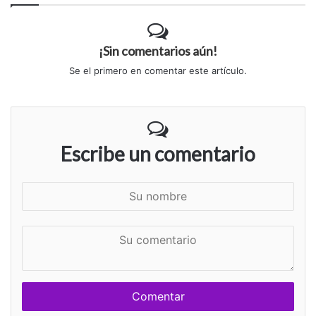
¡Sin comentarios aún!
Se el primero en comentar este artículo.
Escribe un comentario
S
u
n
S
o
u
m
c
b
o
r
m
e
e