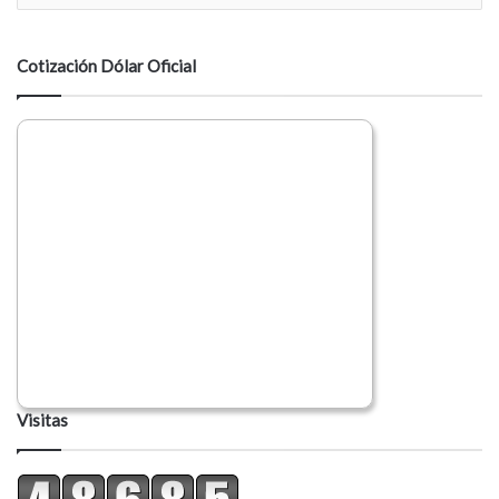
n
t
a
Cotización Dólar Oficial
r
i
o
Visitas