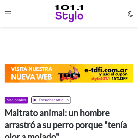
Menu
C
m
Nacionales
Escuchar artículo
Maltrato animal: un hombre
arrastró a su perro porque "tenía
olor a mojado"