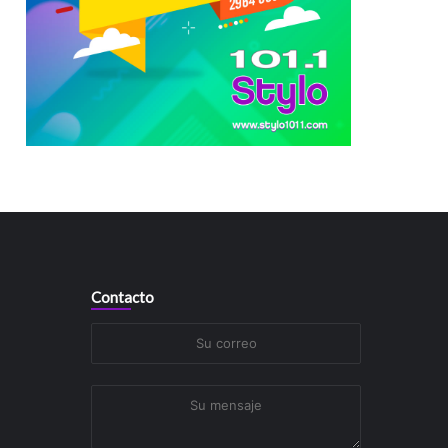
Contacto
Su
correo
Su
mensaje