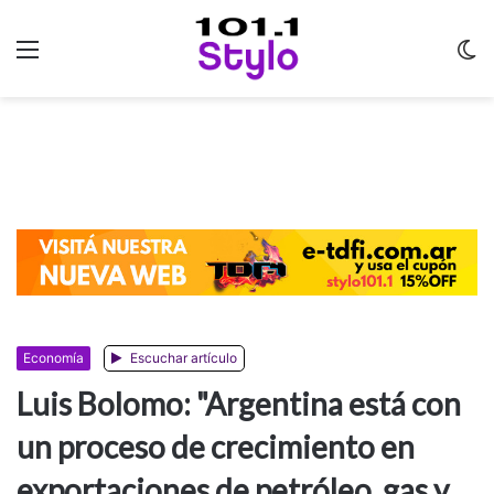
Menu
C
m
Economía
Escuchar artículo
Luis Bolomo: "Argentina está con
un proceso de crecimiento en
exportaciones de petróleo, gas y