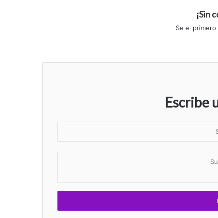
¡Sin 
Se el primero
Escribe 
S
u
n
S
o
u
m
c
b
o
r
m
e
e
n