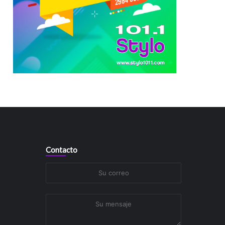
Contacto
Su
correo
Su
mensaje