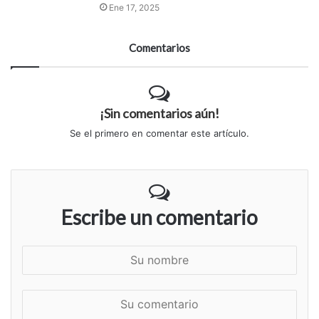
Ene 17, 2025
Comentarios
¡Sin comentarios aún!
Se el primero en comentar este artículo.
Escribe un comentario
S
u
n
S
o
u
m