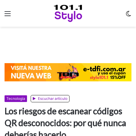
Menu
C
m
Tecnología
Escuchar artículo
Los riesgos de escanear códigos
QR desconocidos: por qué nunca
deberías hacerlo