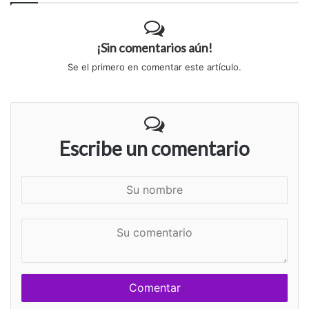
¡Sin comentarios aún!
Se el primero en comentar este artículo.
Escribe un comentario
S
u
n
S
o
u
m
c
b
o
r
m
e
e