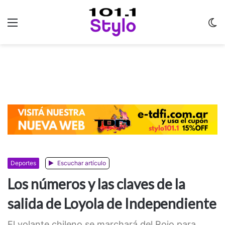
Menu
C
m
Deportes
Escuchar artículo
Los números y las claves de la
salida de Loyola de Independiente
El volante chileno se marchará del Rojo para