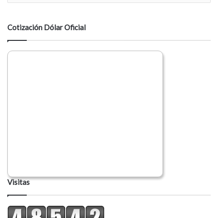
n
t
a
Cotización Dólar Oficial
r
i
o
Visitas