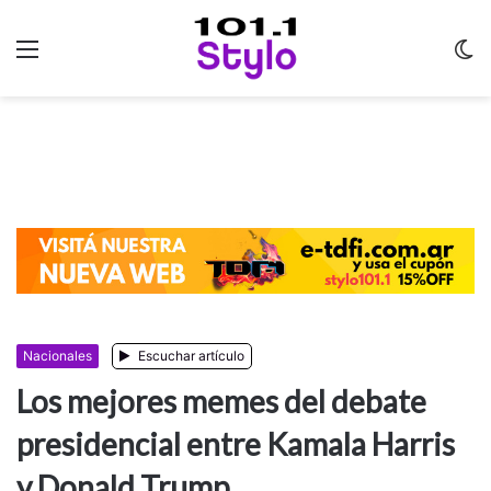
Menu
C
m
Nacionales
Escuchar artículo
Los mejores memes del debate
presidencial entre Kamala Harris
y Donald Trump