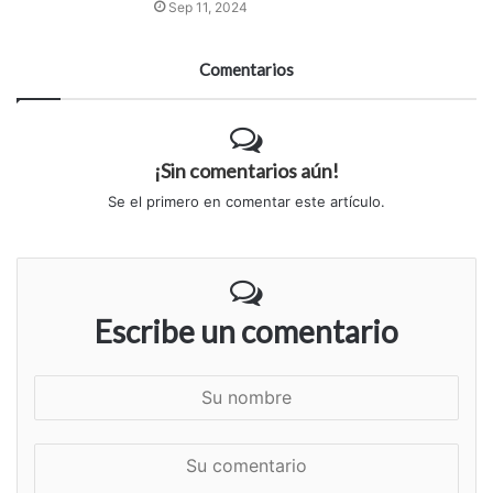
Sep 11, 2024
Comentarios
¡Sin comentarios aún!
Se el primero en comentar este artículo.
Escribe un comentario
S
u
n
S
o
u
m